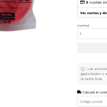
3
cuotas si
Ver cuotas y d
Cantidad
Las encomie
galón/bidón o 
la tarifa final.
Calculá el cos